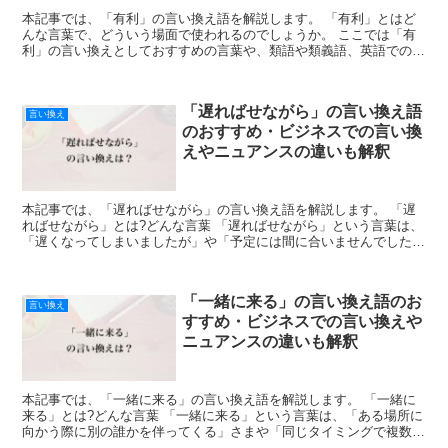
本記事では、「有利」の言い換え語を解説します。 「有利」とはど
んな言葉で、どういう場面で使われるのでしょうか。 ここでは「有
利」の言い換えとしておすすめの言葉や、類語や類義語、英語での言
い方を紹介します。 「有利」とは?どんな言葉 「有利」...
「遅ればせながら」の言い換え語
言い換え
のおすすめ・ビジネスでの言い換
えやニュアンスの違いも解釈
本記事では、「遅ればせながら」の言い換え語を解説します。 「遅
ればせながら」とは?どんな言葉 「遅ればせながら」という言葉は、
「遅くなってしまいましたが」や「予定には間に合いませんでした
が」などという意味合いで使われており、「遅れる」という...
「一緒に来る」の言い換え語のお
言い換え
すすめ・ビジネスでの言い換えや
ニュアンスの違いも解釈
本記事では、「一緒に来る」の言い換え語を解説します。 「一緒に
来る」とは?どんな言葉 「一緒に来る」という言葉は、「ある場所に
向かう際に別の誰かを伴ってくる」さまや「同じタイミングで複数の
ことが起こる」様子などを表し、人が人を連れ立ってきた...